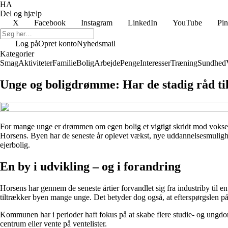
HA
Del og hjælp
X
Facebook
Instagram
LinkedIn
YouTube
Pin
Log på
Opret konto
Nyhedsmail
Kategorier
Smag
Aktiviteter
Familie
Bolig
Arbejde
Penge
Interesser
Træning
Sundhed
Unge og boligdrømme: Har de stadig råd til
For mange unge er drømmen om egen bolig et vigtigt skridt mod voksenli
Horsens. Byen har de seneste år oplevet vækst, nye uddannelsesmulighede
ejerbolig.
En by i udvikling – og i forandring
Horsens har gennem de seneste årtier forvandlet sig fra industriby ti
tiltrækker byen mange unge. Det betyder dog også, at efterspørgslen på
Kommunen har i perioder haft fokus på at skabe flere studie- og ungdom
centrum eller vente på ventelister.