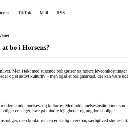
terest
TikTok
Mail
RSS
Vaner
 at bo i Horsens?
vet. Men i takt med stigende boligpriser og højere leveomkostninger er 
r og et aktivt kulturliv – men også et boligmarked, der kan være udford
l en moderne uddannelses- og kulturby. Med uddannelsesinstitutioner so
 boliger er steget, især på mindre lejligheder og ungdomsboliger.
sboliger, men konkurrencen er stadig mærkbar, særligt ved studiestart. 