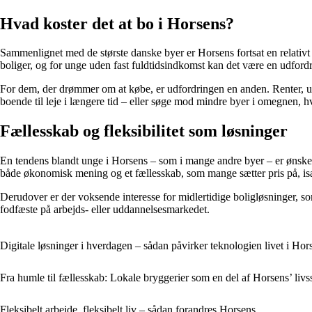
Hvad koster det at bo i Horsens?
Sammenlignet med de største danske byer er Horsens fortsat en relativt
boliger, og for unge uden fast fuldtidsindkomst kan det være en udfordri
For dem, der drømmer om at købe, er udfordringen en anden. Renter, udbe
boende til leje i længere tid – eller søge mod mindre byer i omegnen, hv
Fællesskab og fleksibilitet som løsninger
En tendens blandt unge i Horsens – som i mange andre byer – er ønsket
både økonomisk mening og et fællesskab, som mange sætter pris på, isæ
Derudover er der voksende interesse for midlertidige boligløsninger, 
fodfæste på arbejds- eller uddannelsesmarkedet.
Digitale løsninger i hverdagen – sådan påvirker teknologien livet i Hor
Fra humle til fællesskab: Lokale bryggerier som en del af Horsens’ livss
Fleksibelt arbejde, fleksibelt liv – sådan forandres Horsens