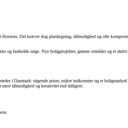
g i Horsens. Det kræver dog planlægning, tålmodighed og ofte kompromise
ække og fastholde unge. Nye boligprojekter, grønne områder og et aktivt k
der i Danmark: stigende priser, usikre indkomster og et boligmarked i 
mere tålmodighed og kreativitet end tidligere.
sens