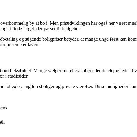
 overkommelig by at bo i. Men prisudviklingen har også her været mærkb
ng at finde noget, der passer til budgettet.
taling og stigende boligpriser betyder, at mange unge først kan komme i
or priserne er lavere.
 om fleksibilitet. Mange vælger bofællesskaber eller delelejligheder, 
r i studietiden.
som kollegier, ungdomsboliger og private værelser. Disse muligheder ka
sens
til