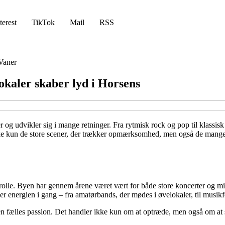
terest
TikTok
Mail
RSS
Vaner
okaler skaber lyd i Horsens
 og udvikler sig i mange retninger. Fra rytmisk rock og pop til klassis
 ikke kun de store scener, der trækker opmærksomhed, men også de mange 
al rolle. Byen har gennem årene været vært for både store koncerter og m
der energien i gang – fra amatørbands, der mødes i øvelokaler, til musikf
fælles passion. Det handler ikke kun om at optræde, men også om at s