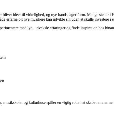
Her bliver idéer til virkelighed, og nye bands tager form. Mange steder i 
åde erfarne og nye musikere kan udvikle sig uden at skulle investere i e
imentere med lyd, udveksle erfaringer og finde inspiration hos hinande
sens
ten
r, musikskoler og kulturhuse spiller en vigtig rolle i at skabe rammern