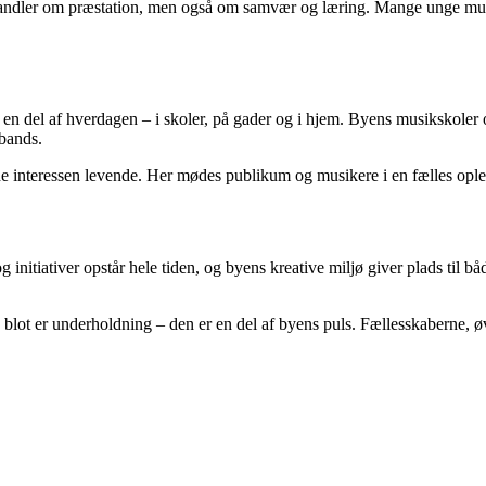
 handler om præstation, men også om samvær og læring. Mange unge musik
 en del af hverdagen – i skoler, på gader og i hjem. Byens musikskole
 bands.
de interessen levende. Her mødes publikum og musikere i en fælles ople
 initiativer opstår hele tiden, og byens kreative miljø giver plads til b
 er underholdning – den er en del af byens puls. Fællesskaberne, øvel