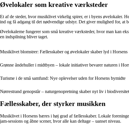
Øvelokaler som kreative værksteder
Et af de steder, hvor musiklivet virkelig spirer, er i byens øvelokaler. 
ind og få adgang til det nødvendige udstyr. Det giver mulighed for, at b
Øvelokalerne fungerer som små kreative værksteder, hvor man kan eksper
en indspilning bliver taget.
Musiklivet blomstrer: Fællesskaber og øvelokaler skaber lyd i Horsens
Grønne åndehuller i midtbyen – lokale initiativer bevarer naturen i Hor
Turisme i de små samfund: Nye oplevelser uden for Horsens bymidte
Nørrestrand genopstår – naturgenopretning skaber nyt liv i biodiversite
Fællesskaber, der styrker musikken
Musiklivet i Horsens bæres i høj grad af fællesskaber. Lokale foreninge
jam-sessions og åbne scener, hvor alle kan deltage – uanset niveau.