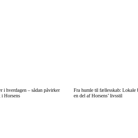
er i hverdagen – sådan påvirker
Fra humle til fællesskab: Lokale
t i Horsens
en del af Horsens’ livsstil