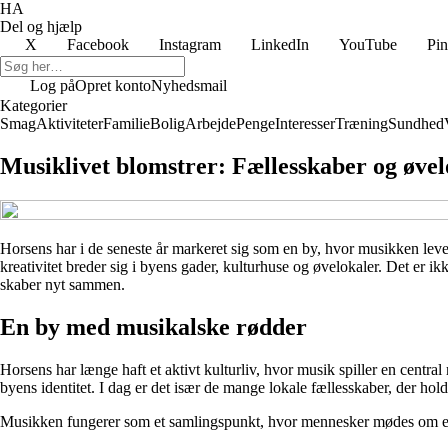
HA
Del og hjælp
X
Facebook
Instagram
LinkedIn
YouTube
Pin
Log på
Opret konto
Nyhedsmail
Kategorier
Smag
Aktiviteter
Familie
Bolig
Arbejde
Penge
Interesser
Træning
Sundhed
Musiklivet blomstrer: Fællesskaber og øvel
Horsens har i de seneste år markeret sig som en by, hvor musikken lever
kreativitet breder sig i byens gader, kulturhuse og øvelokaler. Det er
skaber nyt sammen.
En by med musikalske rødder
Horsens har længe haft et aktivt kulturliv, hvor musik spiller en centr
byens identitet. I dag er det især de mange lokale fællesskaber, der hol
Musikken fungerer som et samlingspunkt, hvor mennesker mødes om en 