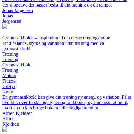
det sjippetov, der passer bedst til din træning og dit tempo.
Jonas Jørgensen
Jonas
Jørgensen
Gymnastikbolde – inspiration til din næste træningsrutine
Find balance, styrke og variation i din træning med en
gymnastikbold
Træning
Træning
Gymnastikbold
Træning
Motion
Fitness
Udstyr
3 min
En gymnastikbold kan give din træning ny energi og variation. Få et
overblik over forskellige typer og funktioner, og find inspiration til,
hvordan du kan bruge bolden i din daglige træning.
Alfred Kjeldsen
Alfred
Kjeldsen