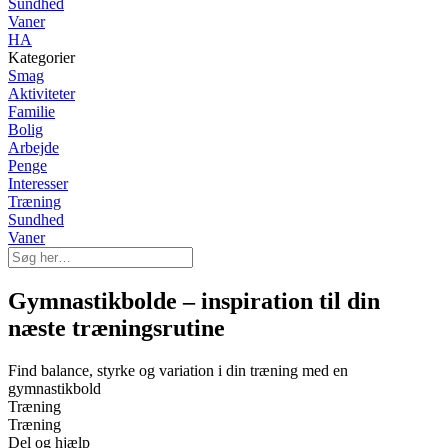
Sundhed
Vaner
HA
Kategorier
Smag
Aktiviteter
Familie
Bolig
Arbejde
Penge
Interesser
Træning
Sundhed
Vaner
Gymnastikbolde – inspiration til din
næste træningsrutine
Find balance, styrke og variation i din træning med en
gymnastikbold
Træning
Træning
Del og hjælp