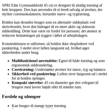
SPRI Elite Gymnastikbold 45 cm er designet til alsidig træning af
hele kroppen. Den kan anvendes til et bredt udvalg af øvelser, der
styrker coremuskulaturen, herunder mave- og rygtræning.
Bolden kan desuden bruges som en alternativ siddeplads ved
skrivebordet, hvor den bidrager til en mere aktiv og skånsom
siddestilling. Dette kan være en fordel for personer, der ønsker at
reducere belastningen på ryggen i løbet af arbejdsdagen.
Konstruktionen er udformet, så bolden ikke eksploderer ved
punktering. I stedet siver luften langsomt ud, hvilket øger
sikkerheden under brug.
Multifunktionel anvendelse:
Egnet til både træning og som
ergonomisk siddeunderlag.
Coretræning:
Understøtter øvelser for mave, ryg og balance.
Sikkerhed ved punktering:
Luften siver langsomt ud i stedet
for at bolden springer.
Kompakt størrelse:
45 cm diameter gør den velegnet til
brugere med lavere højde eller til mindre rum.
Fordele og ulemper
Kan bruges til mange typer træning