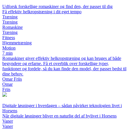
Udforsk forskellige romaskiner og find den, der passer til dig
Få effektiv helkropstræning i dit eget tempo
Træning
Træning
Romaskine
Træning
Fitness
Hjemmetræning
Motion
7 min
Romaskiner giver effektiv helkropstræning og kan bruges af både
begyndere og erfarne. Få et overblik over forskellige typer,
funktioner og fordele, så du kan finde den model, der passer bedst til
dine behov.
Omar Friis
Omar
Friis
Digitale løsninger i hverdagen – sådan påvirker teknologien livet i
Horsens
Når digitale løsninger bliver en naturlig del af bylivet i Horsens
Vaner
Vaner