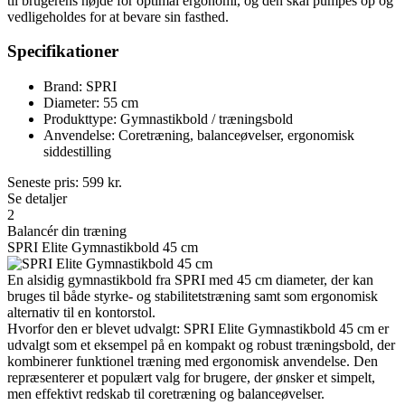
til brugerens højde for optimal ergonomi, og den skal pumpes op og
vedligeholdes for at bevare sin fasthed.
Specifikationer
Brand: SPRI
Diameter: 55 cm
Produkttype: Gymnastikbold / træningsbold
Anvendelse: Coretræning, balanceøvelser, ergonomisk
siddestilling
Seneste pris:
599
kr.
Se detaljer
2
Balancér din træning
SPRI Elite Gymnastikbold 45 cm
En alsidig gymnastikbold fra SPRI med 45 cm diameter, der kan
bruges til både styrke- og stabilitetstræning samt som ergonomisk
alternativ til en kontorstol.
Hvorfor den er blevet udvalgt: SPRI Elite Gymnastikbold 45 cm er
udvalgt som et eksempel på en kompakt og robust træningsbold, der
kombinerer funktionel træning med ergonomisk anvendelse. Den
repræsenterer et populært valg for brugere, der ønsker et simpelt,
men effektivt redskab til coretræning og balanceøvelser.