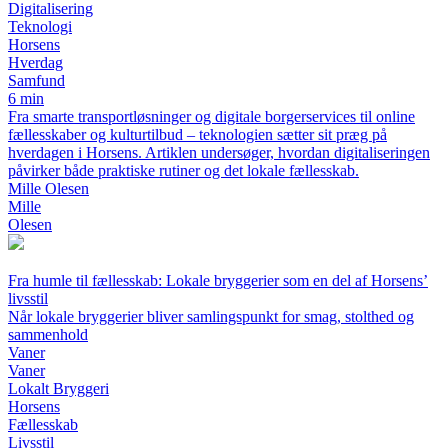
Digitalisering
Teknologi
Horsens
Hverdag
Samfund
6 min
Fra smarte transportløsninger og digitale borgerservices til online
fællesskaber og kulturtilbud – teknologien sætter sit præg på
hverdagen i Horsens. Artiklen undersøger, hvordan digitaliseringen
påvirker både praktiske rutiner og det lokale fællesskab.
Mille Olesen
Mille
Olesen
Fra humle til fællesskab: Lokale bryggerier som en del af Horsens’
livsstil
Når lokale bryggerier bliver samlingspunkt for smag, stolthed og
sammenhold
Vaner
Vaner
Lokalt Bryggeri
Horsens
Fællesskab
Livsstil