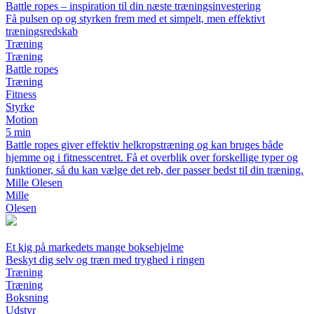
Battle ropes – inspiration til din næste træningsinvestering
Få pulsen op og styrken frem med et simpelt, men effektivt
træningsredskab
Træning
Træning
Battle ropes
Træning
Fitness
Styrke
Motion
5 min
Battle ropes giver effektiv helkropstræning og kan bruges både
hjemme og i fitnesscentret. Få et overblik over forskellige typer og
funktioner, så du kan vælge det reb, der passer bedst til din træning.
Mille Olesen
Mille
Olesen
Et kig på markedets mange boksehjelme
Beskyt dig selv og træn med tryghed i ringen
Træning
Træning
Boksning
Udstyr