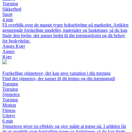
Træning
Sikkerhed
Sport
4 min
Få overblik over de mange typer boksehjelme på markedet. Artiklen
gennemgår forskellige modeller, materialer og funktioner, så du kan
finde den hjelm, der passer bedst til din træningsform og dit behov
for beskyttelse.
Agnes Kjær
Agnes
Kjær
Forskellige sjippetove, der kan give variation i din træning
Find det sjippetov, der passer til dit tempo og din træningsstil
Træning
Træning
Sjippetov
Træning
Motion
Fitness
Udstyr
6 min
Sjippetove giver en effektiv og sjov måde at træne på. I artiklen får
du et overblik over forskellige typer og funktioner, så du kan finde