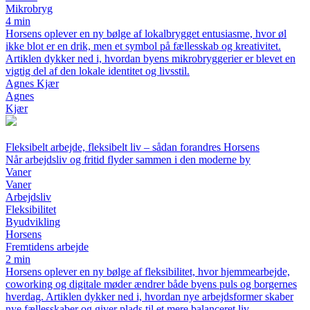
Mikrobryg
4 min
Horsens oplever en ny bølge af lokalbrygget entusiasme, hvor øl
ikke blot er en drik, men et symbol på fællesskab og kreativitet.
Artiklen dykker ned i, hvordan byens mikrobryggerier er blevet en
vigtig del af den lokale identitet og livsstil.
Agnes Kjær
Agnes
Kjær
Fleksibelt arbejde, fleksibelt liv – sådan forandres Horsens
Når arbejdsliv og fritid flyder sammen i den moderne by
Vaner
Vaner
Arbejdsliv
Fleksibilitet
Byudvikling
Horsens
Fremtidens arbejde
2 min
Horsens oplever en ny bølge af fleksibilitet, hvor hjemmearbejde,
coworking og digitale møder ændrer både byens puls og borgernes
hverdag. Artiklen dykker ned i, hvordan nye arbejdsformer skaber
nye fællesskaber og giver plads til et mere balanceret liv.