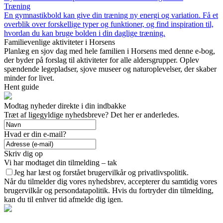
Træning
En gymnastikbold kan give din træning ny energi og variation. Få et
overblik over forskellige typer og funktioner, og find inspiration til,
hvordan du kan bruge bolden i din daglige træning.
Familievenlige aktiviteter i Horsens
Planlæg en sjov dag med hele familien i Horsens med denne e-bog,
der byder på forslag til aktiviteter for alle aldersgrupper. Oplev
spændende legepladser, sjove museer og naturoplevelser, der skaber
minder for livet.
Hent guide
Modtag nyheder direkte i din indbakke
Træt af ligegyldige nyhedsbreve? Det her er anderledes.
Hvad er din e-mail?
Skriv dig op
Vi har modtaget din tilmelding – tak
Jeg har læst og forstået brugervilkår og privatlivspolitik.
Når du tilmelder dig vores nyhedsbrev, accepterer du samtidig vores
brugervilkår og persondatapolitik. Hvis du fortryder din tilmelding,
kan du til enhver tid afmelde dig igen.