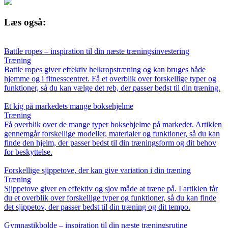
Læs også:
Battle ropes – inspiration til din næste træningsinvestering
Træning
Battle ropes giver effektiv helkropstræning og kan bruges både
hjemme og i fitnesscentret. Få et overblik over forskellige typer og
funktioner, så du kan vælge det reb, der passer bedst til din træning.
Et kig på markedets mange boksehjelme
Træning
Få overblik over de mange typer boksehjelme på markedet. Artiklen
gennemgår forskellige modeller, materialer og funktioner, så du kan
finde den hjelm, der passer bedst til din træningsform og dit behov
for beskyttelse.
Forskellige sjippetove, der kan give variation i din træning
Træning
Sjippetove giver en effektiv og sjov måde at træne på. I artiklen får
du et overblik over forskellige typer og funktioner, så du kan finde
det sjippetov, der passer bedst til din træning og dit tempo.
Gymnastikbolde – inspiration til din næste træningsrutine