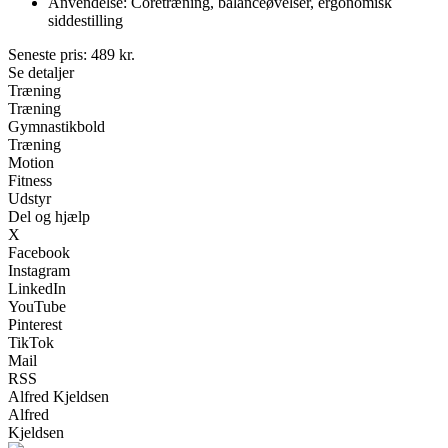
Anvendelse: Coretræning, balanceøvelser, ergonomisk
siddestilling
Seneste pris:
489
kr.
Se detaljer
Træning
Træning
Gymnastikbold
Træning
Motion
Fitness
Udstyr
Del og hjælp
X
Facebook
Instagram
LinkedIn
YouTube
Pinterest
TikTok
Mail
RSS
Alfred Kjeldsen
Alfred
Kjeldsen