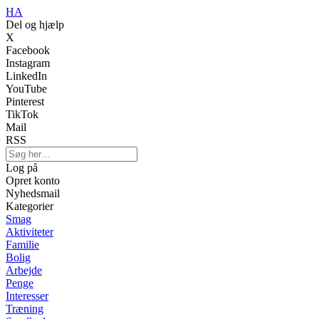
HA
Del og hjælp
X
Facebook
Instagram
LinkedIn
YouTube
Pinterest
TikTok
Mail
RSS
Log på
Opret konto
Nyhedsmail
Kategorier
Smag
Aktiviteter
Familie
Bolig
Arbejde
Penge
Interesser
Træning