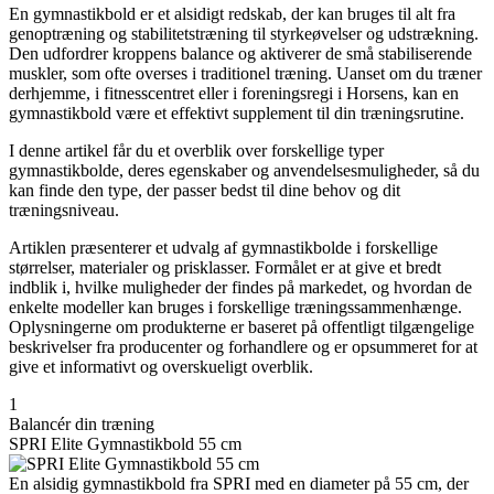
En gymnastikbold er et alsidigt redskab, der kan bruges til alt fra
genoptræning og stabilitetstræning til styrkeøvelser og udstrækning.
Den udfordrer kroppens balance og aktiverer de små stabiliserende
muskler, som ofte overses i traditionel træning. Uanset om du træner
derhjemme, i fitnesscentret eller i foreningsregi i Horsens, kan en
gymnastikbold være et effektivt supplement til din træningsrutine.
I denne artikel får du et overblik over forskellige typer
gymnastikbolde, deres egenskaber og anvendelsesmuligheder, så du
kan finde den type, der passer bedst til dine behov og dit
træningsniveau.
Artiklen præsenterer et udvalg af gymnastikbolde i forskellige
størrelser, materialer og prisklasser. Formålet er at give et bredt
indblik i, hvilke muligheder der findes på markedet, og hvordan de
enkelte modeller kan bruges i forskellige træningssammenhænge.
Oplysningerne om produkterne er baseret på offentligt tilgængelige
beskrivelser fra producenter og forhandlere og er opsummeret for at
give et informativt og overskueligt overblik.
1
Balancér din træning
SPRI Elite Gymnastikbold 55 cm
En alsidig gymnastikbold fra SPRI med en diameter på 55 cm, der