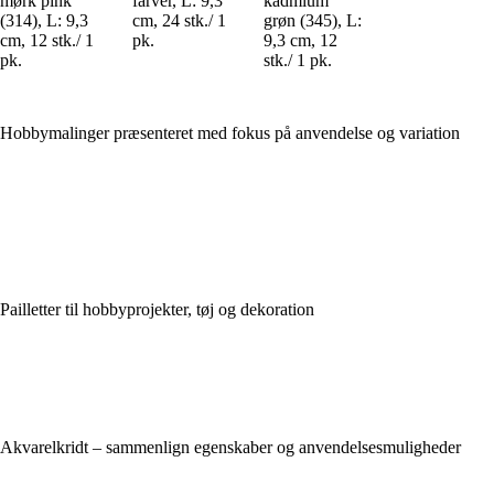
mørk pink
farver, L: 9,3
kadmium
(314), L: 9,3
cm, 24 stk./ 1
grøn (345), L:
cm, 12 stk./ 1
pk.
9,3 cm, 12
pk.
stk./ 1 pk.
Hobbymalinger præsenteret med fokus på anvendelse og variation
Pailletter til hobbyprojekter, tøj og dekoration
Akvarelkridt – sammenlign egenskaber og anvendelsesmuligheder